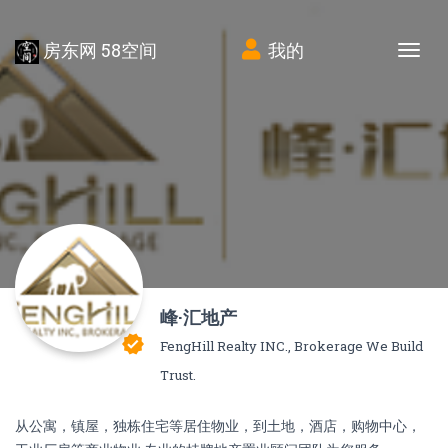
房东网 58空间
我的
Tog
峰·汇地产
verified
FengHill Realty INC., Brokerage We Build
Trust.
从公寓，镇屋，独栋住宅等居住物业，到土地，酒店，购物中心，