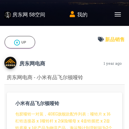
房东网 58空间
我的
Tog
新品销售
arrow_circle_up
UP
房东网电商
1 year ago
房东网电商 - 小米有品飞尔顿哑铃
小米有品飞尔顿哑铃
包胶哑铃一对装，40KG旗舰款配件列表：哑铃片 x 16
杠铃连接器 x 1哑铃杆 x 2保险螺母 x 4壶铃握把 x 2壶
铃底座 x 1此产品为物流产品，海运预计到货时间为2个