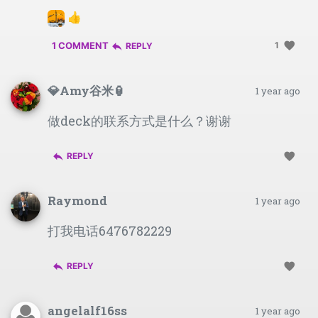
👍
favorite
1 COMMENT
1
reply
REPLY
💎Amy谷米🏮
1 year ago
做deck的联系方式是什么？谢谢
reply
favorite
REPLY
Raymond
1 year ago
打我电话6476782229
reply
favorite
REPLY
angelalf16ss
1 year ago