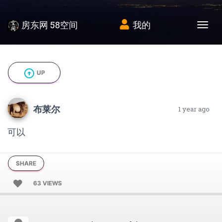
房东网 58空间
我的
Tog
arrow_circle_up
UP
布莱尔
1 year ago
可以
SHARE
63 VIEWS