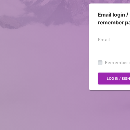
Email login /
remember p
Email
Remember
LOG IN / SIG