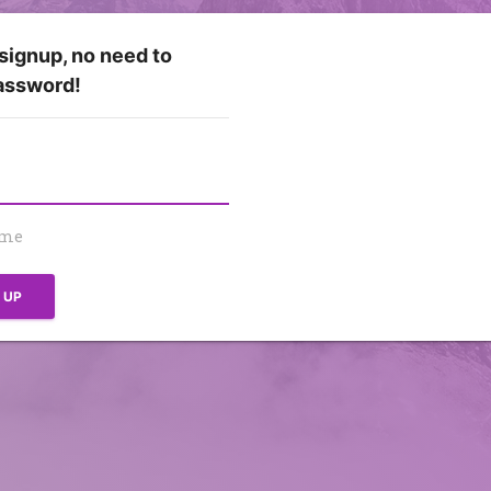
 signup, no need to
assword!
 me
N UP