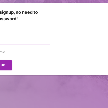
 signup, no need to
assword!
 me
N UP