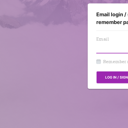
Email login /
remember p
Email
Remember
LOG IN / SIG