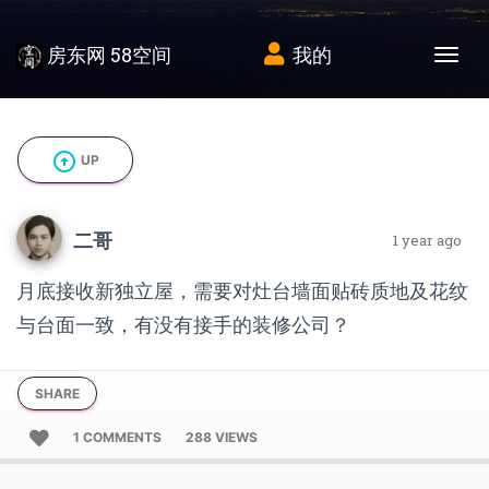
房东网 58空间
我的
Tog
arrow_circle_up
UP
二哥
1 year ago
月底接收新独立屋，需要对灶台墙面贴砖质地及花纹
与台面一致，有没有接手的装修公司？
SHARE
1 COMMENTS
288 VIEWS